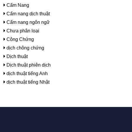
Cẩm Nang
Cẩm nang dịch thuật
Cẩm nang ngôn ngữ
Chưa phân loại
Công Chứng
dịch chông chứng
Dịch thuật
Dịch thuật phiên dịch
dịch thuật tiếng Anh
dịch thuật tiếng Nhật