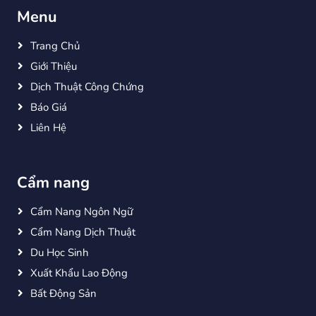
Menu
Trang Chủ
Giới Thiệu
Dịch Thuật Công Chứng
Báo Giá
Liên Hệ
Cẩm nang
Cẩm Nang Ngôn Ngữ
Cẩm Nang Dịch Thuật
Du Học Sinh
Xuất Khẩu Lao Động
Bất Động Sản