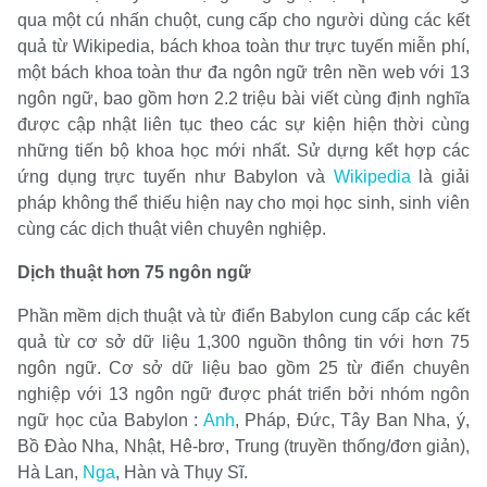
qua một cú nhấn chuột, cung cấp cho người dùng các kết
quả từ Wikipedia, bách khoa toàn thư trực tuyến miễn phí,
một bách khoa toàn thư đa ngôn ngữ trên nền web với 13
ngôn ngữ, bao gồm hơn 2.2 triệu bài viết cùng định nghĩa
được cập nhật liên tục theo các sự kiện hiện thời cùng
những tiến bộ khoa học mới nhất. Sử dựng kết hợp các
ứng dụng trực tuyến như Babylon và
Wikipedia
là giải
pháp không thể thiếu hiện nay cho mọi học sinh, sinh viên
cùng các dịch thuật viên chuyên nghiệp.
Dịch thuật hơn 75 ngôn ngữ
Phần mềm dịch thuật và từ điển Babylon cung cấp các kết
quả từ cơ sở dữ liệu 1,300 nguồn thông tin với hơn 75
ngôn ngữ. Cơ sở dữ liệu bao gồm 25 từ điển chuyên
nghiệp với 13 ngôn ngữ được phát triển bởi nhóm ngôn
ngữ học của Babylon :
Anh
, Pháp, Đức, Tây Ban Nha, ý,
Bồ Đào Nha, Nhật, Hê-brơ, Trung (truyền thống/đơn giản),
Hà Lan,
Nga
, Hàn và Thụy Sĩ.