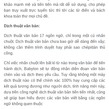
khảo mạnh mẽ và tiên tiến mà rất dễ sử dụng, cho phép
bạn truy xuất trực tuyến tức thì tới các từ điển và bách
khoa toàn thư mọi chủ đề.
Dịch thuật văn bản:
Dịch thuật văn bản 17 ngôn ngữ, chỉ trong một cú nhấn
chuột. Dịch thuật văn bản chưa bao giờ dễ dàng đến vậy;
không cần thêm trình duyệt hay phải sao chép/dán thủ
công.
Chỉ việc nhấn chuột lên bất kì từ nào trong văn bản để tiến
hành dịch, Babylon sẽ tự động nhận diện đoạn văn bản
chèn vào và dịch theo yêu cầu. Tuy rằng không một máy
dịch thuật nào có thể chính xác 100% hay cung cấp các
kết quả tương đương như người dịch, tính năng mới này,
dựa trên công nghệ dịch thuật văn bản tiên tiến nhất, cũng
sẽ giúp bạn hiểu được các văn bản viết bằng các ngôn
ngữ không quen thuộc