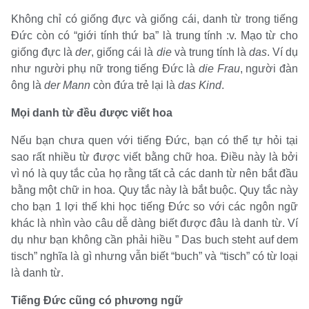
Không chỉ có giống đực và giống cái, danh từ trong tiếng
Đức còn có “giới tính thứ ba” là trung tính :v. Mạo từ cho
giống đực là
der
, giống cái là
die
và trung tính là
das
. Ví dụ
như người phụ nữ trong tiếng Đức là
die Frau
, người đàn
ông là
der Mann
còn đứa trẻ lại là
das Kind
.
Mọi danh từ đều được viết hoa
Nếu bạn chưa quen với tiếng Đức, bạn có thể tự hỏi tại
sao rất nhiều từ được viết bằng chữ hoa. Điều này là bởi
vì nó là quy tắc của họ rằng tất cả các danh từ nên bắt đầu
bằng một chữ in hoa. Quy tắc này là bắt buộc. Quy tắc này
cho bạn 1 lợi thế khi học tiếng Đức so với các ngôn ngữ
khác là nhìn vào câu dễ dàng biết được đâu là danh từ. Ví
dụ như bạn không cần phải hiều ” Das buch steht auf dem
tisch” nghĩa là gì nhưng vẫn biết “buch” và “tisch” có từ loại
là danh từ.
Tiếng Đức cũng có phương ngữ