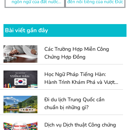
hướng
ngôn ngữ của đất nước
đến nổi tiếng của nước Đức
bài
Canada
viết
Bài viết gần đây
Các Trường Hợp Miễn Công
Chứng Hợp Đồng
Học Ngữ Pháp Tiếng Hàn:
Hành Trình Khám Phá và Vượt
Qua Thử Thách
Đi du lịch Trung Quốc cần
chuẩn bị những gì?
Dịch vụ Dịch thuật Công chứng