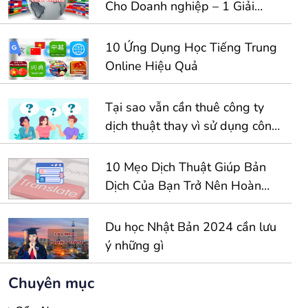
Cho Doanh nghiệp – 1 Giải
Pháp Toàn Diện Cho Hồ Sơ
Kinh Doanh Quốc Tế
10 Ứng Dụng Học Tiếng Trung
Online Hiệu Quả
Tại sao vẫn cần thuê công ty
dịch thuật thay vì sử dụng công
cụ dịch tự động
10 Mẹo Dịch Thuật Giúp Bản
Dịch Của Bạn Trở Nên Hoàn
Hảo Hơn
Du học Nhật Bản 2024 cần lưu
ý những gì
Chuyên mục