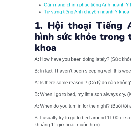
Cẩm nang chinh phục tiếng Anh ngành Y
Từ vựng tiếng Anh chuyên ngành Y khoa n
1. Hội thoại Tiếng 
hình sức khỏe trong
khoa
A: How have you been doing lately? (Sức khỏe
B: In fact, I haven’t been sleeping well this we
A: Is there some reason ? (Có lý do nào không
B: When I go to bed, my little son always cry. (Kh
A: When do you turn in for the night? (Buổi tối 
B: I usually try to go to bed around 11:00 or s
khoảng 11 giờ hoặc muộn hơn)