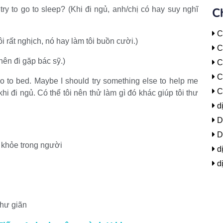
ry to go to sleep? (Khi đi ngủ, anh/chị có hay suy nghĩ
C
C
ôi rất nghịch, nó hay làm tôi buồn cười.)
Cẩ
nên đi gặp bác sỹ.)
C
C
I go to bed. Maybe I should try something else to help me
C
hi đi ngủ. Có thể tôi nên thử làm gì đó khác giúp tôi thư
d
Dị
Dị
g khỏe trong người
dị
dị
thư giãn