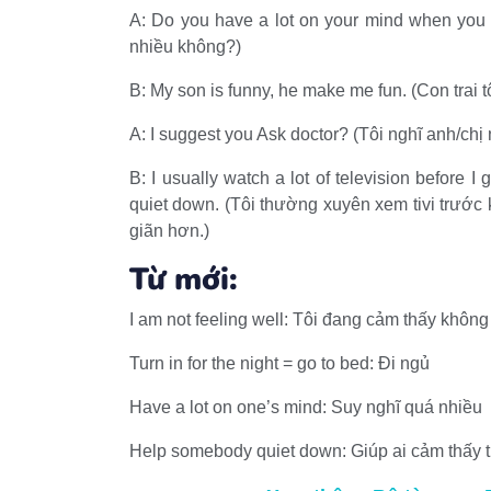
A: Do you have a lot on your mind when you t
nhiều không?)
B: My son is funny, he make me fun. (Con trai t
A: I suggest you Ask doctor? (Tôi nghĩ anh/chị 
B: I usually watch a lot of television before 
quiet down. (Tôi thường xuyên xem tivi trước k
giãn hơn.)
Từ mới:
I am not feeling well: Tôi đang cảm thấy khôn
Turn in for the night = go to bed: Đi ngủ
Have a lot on one’s mind: Suy nghĩ quá nhiều
Help somebody quiet down: Giúp ai cảm thấy 