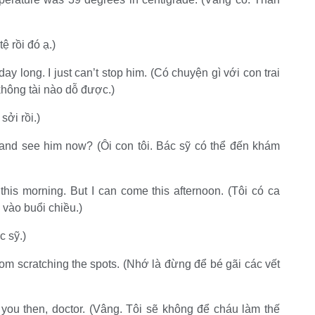
tệ rồi đó ạ.)
ay long. I just can’t stop him. (Có chuyện gì với con trai
không tài nào dỗ được.)
sởi rồi.)
and see him now? (Ôi con tôi. Bác sỹ có thể đến khám
this morning. But I can come this afternoon. (Tôi có ca
 vào buổi chiều.)
c sỹ.)
m scratching the spots. (Nhớ là đừng để bé gãi các vết
e you then, doctor. (Vâng. Tôi sẽ không để cháu làm thế