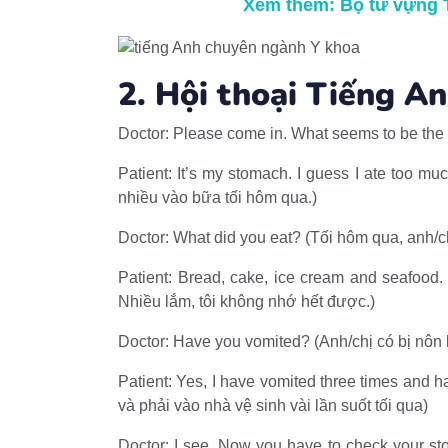
Xem thêm: Bộ từ vựng 
2.
Hội thoại Tiếng An
Doctor: Please come in. What seems to be the 
Patient: It’s my stomach. I guess I ate too muc
nhiều vào bữa tối hôm qua.)
Doctor: What did you eat? (Tối hôm qua, anh/c
Patient: Bread, cake, ice cream and seafood. A 
Nhiều lắm, tôi không nhớ hết được.)
Doctor: Have you vomited? (Anh/chị có bị nôn
Patient: Yes, I have vomited three times and ha
và phải vào nhà vệ sinh vài lần suốt tối qua)
Doctor: I see. Now you have to check your stools