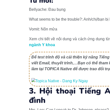
Từ mới:
Bellyache: Đau bụng
What seems to be the trouble?: Anh/chị/bạn bị
Vomit: Nôn mửa
Xem chi tiết về nội dung và cách ứng dụng từ
ngành Y khoa
Để test trình độ và cải thiện kỹ năng Tiế
viết Email, thuyết trình,…Bạn có thể tham
làm tại TOPICA Native để được trao đổi tr
3.
Hội thoại Tiếng 
đình
Mrs. Lee: Can I speak to Dr. Johnson, please?