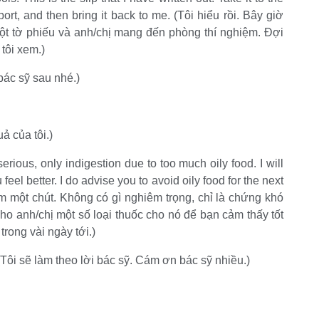
port, and then bring it back to me. (Tôi hiểu rồi. Bây giờ
 một tờ phiếu và anh/chị mang đến phòng thí nghiệm. Đợi
tôi xem.)
 bác sỹ sau nhé.)
uả của tôi.)
erious, only indigestion due to too much oily food. I will
eel better. I do advise you to avoid oily food for the next
em một chút. Không có gì nghiêm trọng, chỉ là chứng khó
ho anh/chị một số loại thuốc cho nó để bạn cảm thấy tốt
rong vài ngày tới.)
. (Tôi sẽ làm theo lời bác sỹ. Cám ơn bác sỹ nhiều.)