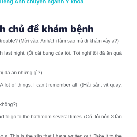
Tiếng Anh chuyên ngành Y khoa
h c
hủ đề khám bệnh
trouble? (Mời vào. Anh/chị làm sao mà đi khám vậy ạ?)
h last night. (Ôi cái bụng của tôi. Tôi nghĩ tôi đã ăn quá
hị đã ăn những gì?)
lot of things. I can’t remember all. ((Hải sản, vịt quay.
 không?)
d to go to the bathroom several times. (Có, tôi nôn 3 lần
. This is the slip that I have written out. Take it to the