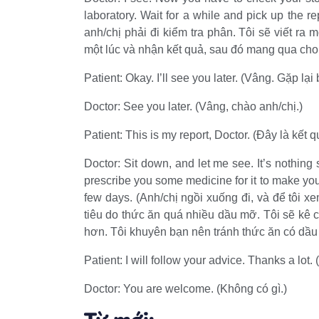
laboratory. Wait for a while and pick up the re
anh/chị phải đi kiểm tra phân. Tôi sẽ viết ra
một lúc và nhận kết quả, sau đó mang qua cho 
Patient: Okay. I’ll see you later. (Vâng. Gặp lại
Doctor: See you later. (Vâng, chào anh/chị.)
Patient: This is my report, Doctor. (Đây là kết q
Doctor: Sit down, and let me see. It’s nothing s
prescribe you some medicine for it to make you f
few days. (Anh/chị ngồi xuống đi, và để tôi x
tiêu do thức ăn quá nhiều dầu mỡ. Tôi sẽ kê c
hơn. Tôi khuyên bạn nên tránh thức ăn có dầu t
Patient: I will follow your advice. Thanks a lot
Doctor: You are welcome. (Không có gì.)