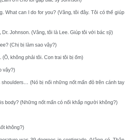
. What can I do for you? (Vâng, tôi đây. Tôi có thể giúp
 Dr. Johnson. (Vâng, tôi là Lee. Giúp tôi với bác sỹ)
Lee? (Chị bị làm sao vậy?)
. (Ồ, không phải tôi. Con trai tôi bị ốm)
o vậy?)
is shoulders… (Nó bị nổi những nốt mẩn đỏ trên cánh tay
 his body? (Những nốt mẩn có nổi khắp người không?)
sốt không?)
mperature was 39 degrees in centigrade. (Vâng có. Thân