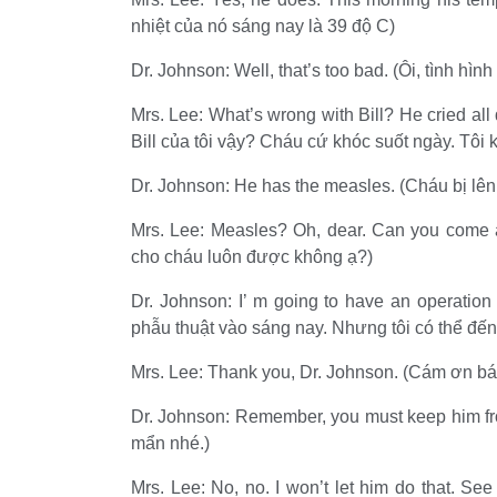
nhiệt của nó sáng nay là 39 độ C)
Dr. Johnson: Well, that’s too bad. (Ôi, tình hình 
Mrs. Lee: What’s wrong with Bill? He cried all d
Bill của tôi vậy? Cháu cứ khóc suốt ngày. Tôi 
Dr. Johnson: He has the measles. (Cháu bị lên 
Mrs. Lee: Measles? Oh, dear. Can you come 
cho cháu luôn được không ạ?)
Dr. Johnson: I’ m going to have an operation 
phẫu thuật vào sáng nay. Nhưng tôi có thể đến
Mrs. Lee: Thank you, Dr. Johnson. (Cám ơn bá
Dr. Johnson: Remember, you must keep him fro
mẩn nhé.)
Mrs. Lee: No, no. I won’t let him do that. Se