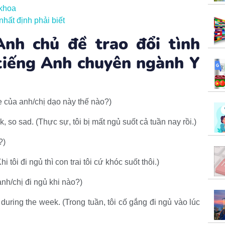
 khoa
hất định phải biết
Anh chủ đề trao đổi tình
 tiếng Anh chuyên ngành Y
 của anh/chị dạo này thế nào?)
ek, so sad. (Thực sự, tôi bị mất ngủ suốt cả tuần nay rồi.)
?)
i tôi đi ngủ thì con trai tôi cứ khóc suốt thôi.)
anh/chị đi ngủ khi nào?)
o during the week. (Trong tuần, tôi cố gắng đi ngủ vào lúc