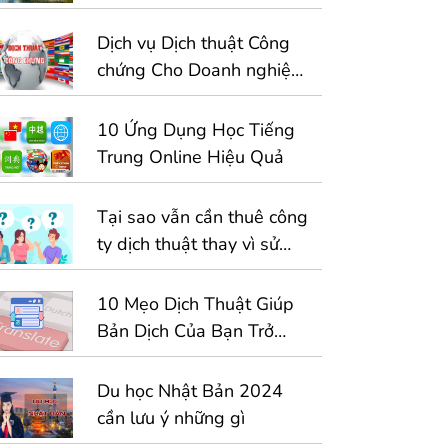
Dịch vụ Dịch thuật Công
chứng Cho Doanh nghiệp
– 1 Giải Pháp Toàn Diện
Cho Hồ Sơ Kinh Doanh
10 Ứng Dụng Học Tiếng
Quốc Tế
Trung Online Hiệu Quả
Tại sao vẫn cần thuê công
ty dịch thuật thay vì sử
dụng công cụ dịch tự
động
10 Mẹo Dịch Thuật Giúp
Bản Dịch Của Bạn Trở
Nên Hoàn Hảo Hơn
Du học Nhật Bản 2024
cần lưu ý những gì