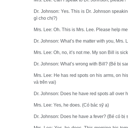
Dr. Johnson: Yes. This is Dr. Johnson speaking
gì cho chị?)
Mrs. Lee: Oh. This is Mrs. Lee. Please help me,
Dr. Johnson: What’s the matter with you, Mrs. 
Mrs. Lee: Oh, no, it’s not me. My son Bill is sick
Dr. Johnson: What’s wrong with Bill? (Bé bị sa
Mrs. Lee: He has red spots on his arms, on h
và trên vai)
Dr. Johnson: Does he have red spots all over
Mrs. Lee: Yes, he does. (Có bác sỹ ạ)
Dr. Johnson: Does he have a fever? (Bé có bị 
Mrs. Lee: Yes, he does. This morning his te