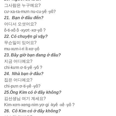
그사람은 누구예요?
cư-xa-ra-mưn nu-cu-yê -yô?
21. Bạn ở đâu đến?
어디서 오셧어요?
ô-ti-xô ô -xyơt -xơ-yô ?
22. Có chuyện gì vậy?
무슨일이 있어요?
mu-xưn-i-ri ít-xơ-yô
23. Bây giờ bạn đang ở đâu?
지금 어디예요?
chi-kưm ơ-ti-yê -yô ?
24. Nhà bạn ở đâu?
집은 어디예요?
chi-pưn ơ-ti-yê -yô?
25.Ông Kim có ở đây không?
김선생님 여기 계세요?
Kim-xơn-xeng-nim yơ-gi -kyê -xê -yô ?
26. Cô Kim có ở đây không?