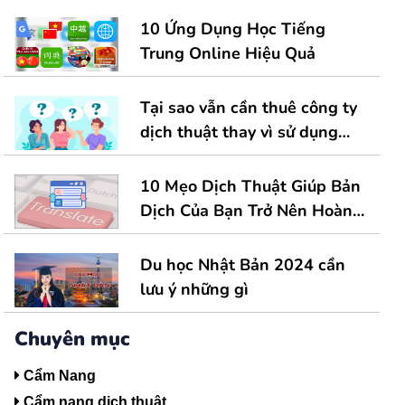
Sơ Kinh Doanh Quốc Tế
10 Ứng Dụng Học Tiếng
Trung Online Hiệu Quả
Tại sao vẫn cần thuê công ty
dịch thuật thay vì sử dụng
công cụ dịch tự động
10 Mẹo Dịch Thuật Giúp Bản
Dịch Của Bạn Trở Nên Hoàn
Hảo Hơn
Du học Nhật Bản 2024 cần
lưu ý những gì
Chuyên mục
Cẩm Nang
Cẩm nang dịch thuật