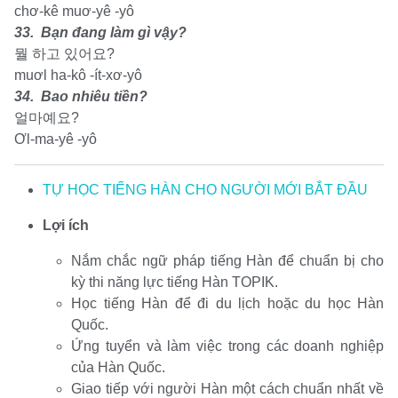
chơ-kê muơ-yê -yô
33. Bạn đang làm gì vậy?
뭘 하고 있어요?
muơl ha-kô -ít-xơ-yô
34. Bao nhiêu tiền?
얼마예요?
Ơl-ma-yê -yô
TỰ HỌC TIẾNG HÀN CHO NGƯỜI MỚI BẮT ĐẦU
Lợi ích
Nắm chắc ngữ pháp tiếng Hàn để chuẩn bị cho
kỳ thi năng lực tiếng Hàn TOPIK.
Học tiếng Hàn để đi du lịch hoặc du học Hàn
Quốc.
Ứng tuyển và làm việc trong các doanh nghiệp
của Hàn Quốc.
Giao tiếp với người Hàn một cách chuẩn nhất về