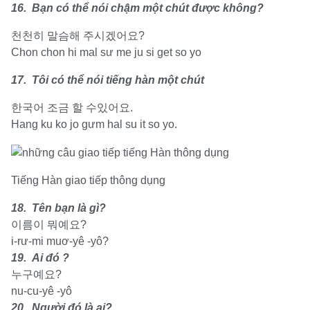
16. Bạn có thể nói chậm một chút được không?
천천히 말슴해 주시겠어요?
Chon chon hi mal sư me ju si get so yo
17. Tôi có thể nói tiếng hàn một chút
한국어 조금 할 수있어요.
Hang ku ko jo gưm hal su it so yo.
Tiếng Hàn giao tiếp thông dụng
18. Tên bạn là gì?
이름이 뭐예요?
i-rư-mi muơ-yê -yô?
19. Ai đó ?
누구예요?
nu-cu-yê -yô
20. Người đó là ai?