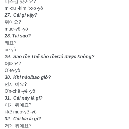
미스김 있어요?
mi-xư -kim ít-xơ-yô
27. Cái gì vậy?
뭐예요?
muơ-yê -yô
28. Tại sao?
왜요?
oe-yô
29. Sao rồi/ Thế nào rồi/Có được không?
어때요?
Ơ-te-yô
30. Khi nào/bao giờ?
언제 예요?
Ơn-chê -yê -yô
31. Cái này là gì?
이게 뭐예요?
i-kê muơ-yê -yô
32. Cái kia là gì?
저게 뭐예요?