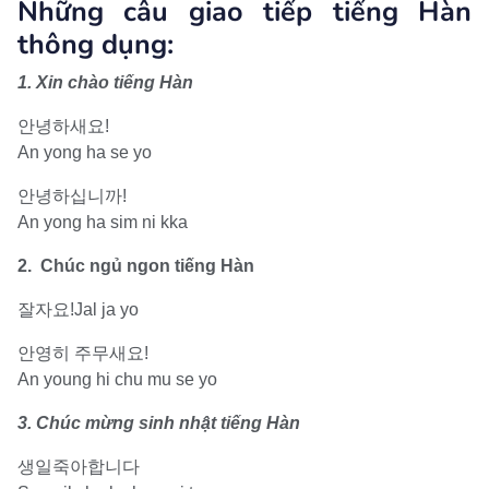
Những câu giao tiếp tiếng Hàn
thông dụng:
1. Xin chào tiếng Hàn
안녕하새요!
An yong ha se yo
안녕하십니까!
An yong ha sim ni kka
2. Chúc ngủ ngon tiếng Hàn
잘자요!Jal ja yo
안영히 주무새요!
An young hi chu mu se yo
3. Chúc mừng sinh nhật tiếng Hàn
생일죽아합니다