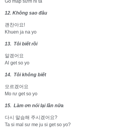
Go map sưm ni ta
12. Không sao đâu
괜찬아요!
Khuen ja na yo
13. Tôi biết rồi
알겠어요
Al get so yo
14. Tôi không biết
모르겠어요
Mo rư get so yo
15. Làm ơn nói lại lần nữa
다시 말슴해 주시겠어요?
Ta si mal sư me ju si get so yo?