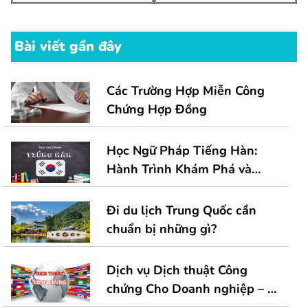
bài
trong giao tiếp hàng ngày
viết
Bài viết gần đây
Các Trường Hợp Miễn Công
Chứng Hợp Đồng
Học Ngữ Pháp Tiếng Hàn:
Hành Trình Khám Phá và
Vượt Qua Thử Thách
Đi du lịch Trung Quốc cần
chuẩn bị những gì?
Dịch vụ Dịch thuật Công
chứng Cho Doanh nghiệp – 1
Giải Pháp Toàn Diện Cho Hồ