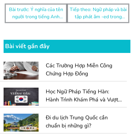
Điều
Bài trước: Ý nghĩa của tên
Tiếp theo: Ngữ pháp và bài
hướng
người trong tiếng Anh
tập phát âm -ed trong
bài
(phần 4)
tiếng Anh chuẩn xác nhất
viết
Bài viết gần đây
Các Trường Hợp Miễn Công
Chứng Hợp Đồng
Học Ngữ Pháp Tiếng Hàn:
Hành Trình Khám Phá và Vượt
Qua Thử Thách
Đi du lịch Trung Quốc cần
chuẩn bị những gì?