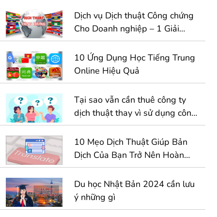
Dịch vụ Dịch thuật Công chứng
Cho Doanh nghiệp – 1 Giải
Pháp Toàn Diện Cho Hồ Sơ
Kinh Doanh Quốc Tế
10 Ứng Dụng Học Tiếng Trung
Online Hiệu Quả
Tại sao vẫn cần thuê công ty
dịch thuật thay vì sử dụng công
cụ dịch tự động
10 Mẹo Dịch Thuật Giúp Bản
Dịch Của Bạn Trở Nên Hoàn
Hảo Hơn
Du học Nhật Bản 2024 cần lưu
ý những gì