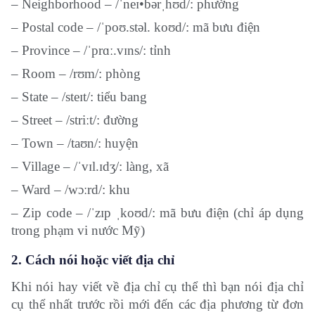
– Neighborhood – /ˈneɪ•bərˌhʊd/: phường
– Postal code – /ˈpoʊ.stəl. koʊd/: mã bưu điện
– Province – /ˈprɑː.vɪns/: tỉnh
– Room – /rʊm/: phòng
– State – /steɪt/: tiểu bang
– Street – /striːt/: đường
– Town – /taʊn/: huyện
– Village – /ˈvɪl.ɪdʒ/: làng, xã
– Ward – /wɔːrd/: khu
– Zip code – /ˈzɪp ˌkoʊd/: mã bưu điện (chỉ áp dụng
trong phạm vi nước Mỹ)
2. Cách nói hoặc viết địa chỉ
Khi nói hay viết về địa chỉ cụ thể thì bạn nói địa chỉ
cụ thể nhất trước rồi mới đến các địa phương từ đơn