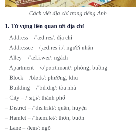
Cách viết địa chỉ trong tiếng Anh
1. Từ vựng liên quan tới địa chỉ
– Address – /ˈæd.res/: địa chỉ
– Addressee – /ˌæd.resˈiː/: người nhận
– Alley – /ˈæl.i.weɪ/: ngách
– Apartment – /əˈpɑːrt.mənt/: phòng, buồng
– Block – /blɑːk/: phường, khu
– Building – /ˈbɪl.dɪŋ/: tòa nhà
– City – /ˈsɪt̬.i/: thành phố
– District – /ˈdɪs.trɪkt/: quận, huyện
– Hamlet – /ˈhæm.lət/: thôn, buôn
– Lane – /leɪn/: ngõ