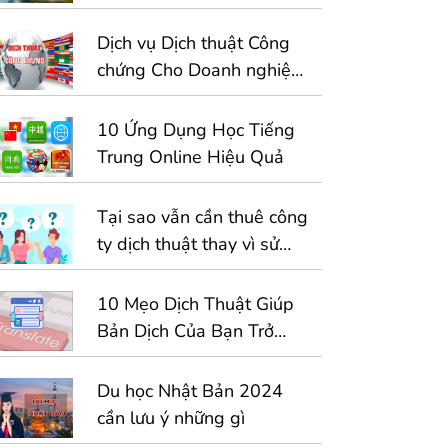
Dịch vụ Dịch thuật Công
chứng Cho Doanh nghiệp
– 1 Giải Pháp Toàn Diện
Cho Hồ Sơ Kinh Doanh
10 Ứng Dụng Học Tiếng
Quốc Tế
Trung Online Hiệu Quả
Tại sao vẫn cần thuê công
ty dịch thuật thay vì sử
dụng công cụ dịch tự
động
10 Mẹo Dịch Thuật Giúp
Bản Dịch Của Bạn Trở
Nên Hoàn Hảo Hơn
Du học Nhật Bản 2024
cần lưu ý những gì