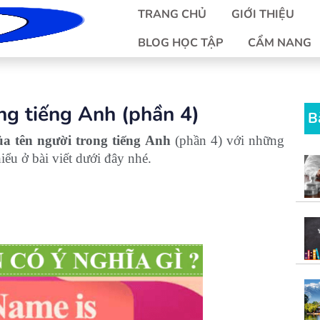
TRANG CHỦ
GIỚI THIỆU
BLOG HỌC TẬP
CẨM NANG
ong tiếng Anh (phần 4)
B
ủa tên người trong tiếng Anh
(phần 4) với những
hiểu ở bài viết dưới đây nhé.