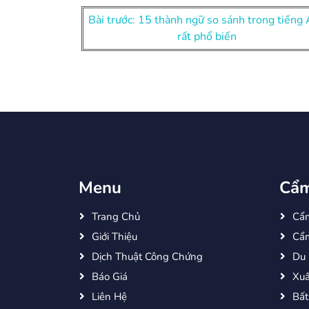
Điều
Bài trước: 15 thành ngữ so sánh trong tiếng
rất phổ biến
hướng
bài
viết
Menu
Cẩm
Trang Chủ
Cẩ
Giới Thiệu
Cẩm
Dịch Thuật Công Chứng
Du 
Báo Giá
Xuấ
Liên Hệ
Bất