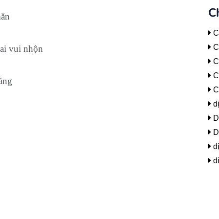
C
mắn
C
Cẩ
iai vui nhộn
C
C
oáng
C
d
Dị
Dị
dị
dị