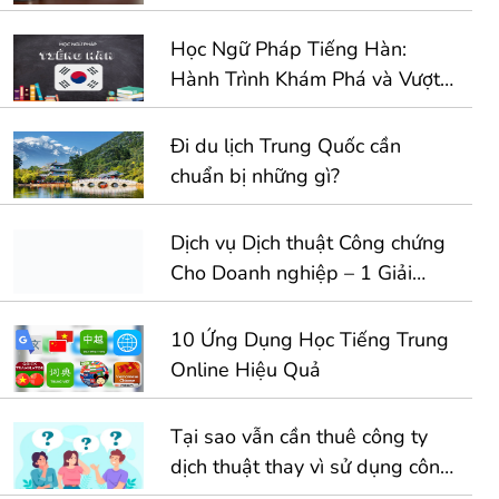
Học Ngữ Pháp Tiếng Hàn:
Hành Trình Khám Phá và Vượt
Qua Thử Thách
Đi du lịch Trung Quốc cần
chuẩn bị những gì?
Dịch vụ Dịch thuật Công chứng
Cho Doanh nghiệp – 1 Giải
Pháp Toàn Diện Cho Hồ Sơ
Kinh Doanh Quốc Tế
10 Ứng Dụng Học Tiếng Trung
Online Hiệu Quả
Tại sao vẫn cần thuê công ty
dịch thuật thay vì sử dụng công
cụ dịch tự động