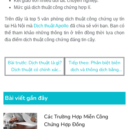
Kết giao với nhiều đối tác chuyên nghiệp.
Mức giá dịch thuật công chứng hợp lí.
Trên đây là top 5 văn phòng dịch thuật công chứng uy tín
tại Hà Nội mà
Dịch thuật Apollo
đã chia sẻ với bạn. Bạn có
thể tham khảo những thông tin ở trên đồng thời lựa chọn
địa điểm dịch thuật công chứng đáng tin cậy.
Điều
Bài trước: Dịch thuật là gì?
Tiếp theo: Phân biệt biên
hướng
Dịch thuật có chính xác
dịch và thông dịch bằng
bài
tuyệt đối?
cách nào?
viết
Bài viết gần đây
Các Trường Hợp Miễn Công
Chứng Hợp Đồng