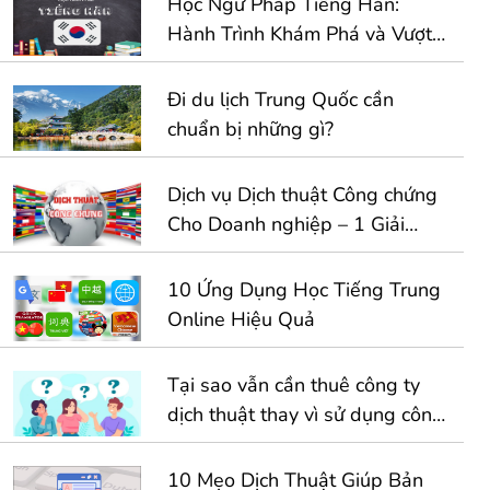
Học Ngữ Pháp Tiếng Hàn:
Hành Trình Khám Phá và Vượt
Qua Thử Thách
Đi du lịch Trung Quốc cần
chuẩn bị những gì?
Dịch vụ Dịch thuật Công chứng
Cho Doanh nghiệp – 1 Giải
Pháp Toàn Diện Cho Hồ Sơ
Kinh Doanh Quốc Tế
10 Ứng Dụng Học Tiếng Trung
Online Hiệu Quả
Tại sao vẫn cần thuê công ty
dịch thuật thay vì sử dụng công
cụ dịch tự động
10 Mẹo Dịch Thuật Giúp Bản