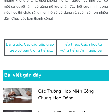
nhưng không phải là điều không thể làm được nếu như bạn có
một sự quyết tâm, cố gắng nổ lực phấn đấu hết sức mình trong
việc học thì chắc rằng mọi thứ sẽ dễ dàng và suôn sẻ hơn nhiều
đấy. Chúc các bạn thành công!
Điều
Bài trước: Các câu tiếp giao
Tiếp theo: Cách học từ
hướng
tiếp cơ bản trong tiếng
vựng tiếng Anh giúp bạn
bài
Anh
không bao giờ quên
viết
Bài viết gần đây
Các Trường Hợp Miễn Công
Chứng Hợp Đồng