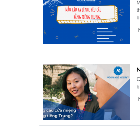
M
t
b
N
C
b