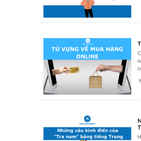
C
n
c
N
T
H