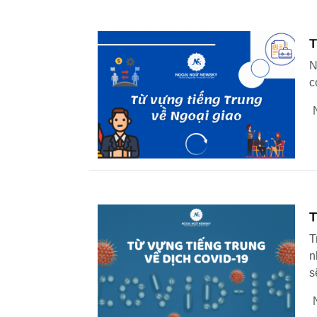
T
N
c
T
T
n
s