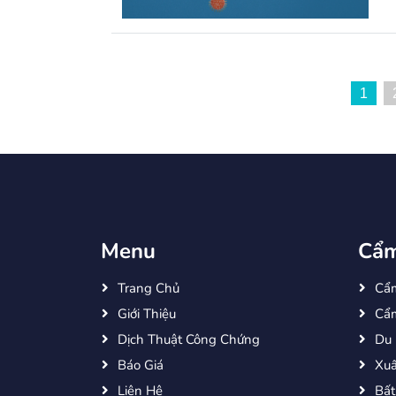
Phân
1
trang
bài
viết
Menu
Cẩm
Trang Chủ
Cẩ
Giới Thiệu
Cẩm
Dịch Thuật Công Chứng
Du 
Báo Giá
Xuấ
Liên Hệ
Bất