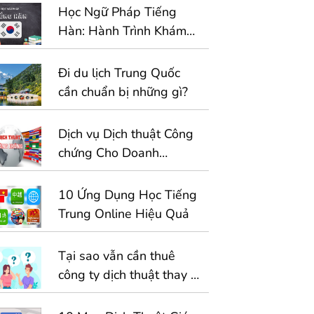
Học Ngữ Pháp Tiếng
Hàn: Hành Trình Khám
Phá và Vượt Qua Thử
Thách
Đi du lịch Trung Quốc
cần chuẩn bị những gì?
Dịch vụ Dịch thuật Công
chứng Cho Doanh
nghiệp – 1 Giải Pháp
Toàn Diện Cho Hồ Sơ
10 Ứng Dụng Học Tiếng
Kinh Doanh Quốc Tế
Trung Online Hiệu Quả
Tại sao vẫn cần thuê
công ty dịch thuật thay vì
sử dụng công cụ dịch tự
động