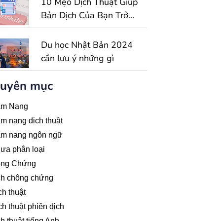
10 Mẹo Dịch Thuật Giúp
Bản Dịch Của Bạn Trở
Nên Hoàn Hảo Hơn
Du học Nhật Bản 2024
cần lưu ý những gì
uyên mục
m Nang
 nang dịch thuật
m nang ngôn ngữ
ưa phân loại
ng Chứng
ch chông chứng
h thuật
h thuật phiên dịch
h thuật tiếng Anh