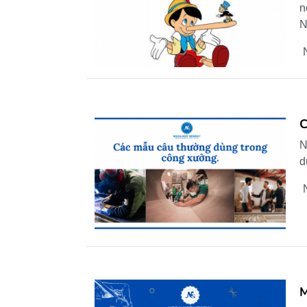
n
C
N
d
M