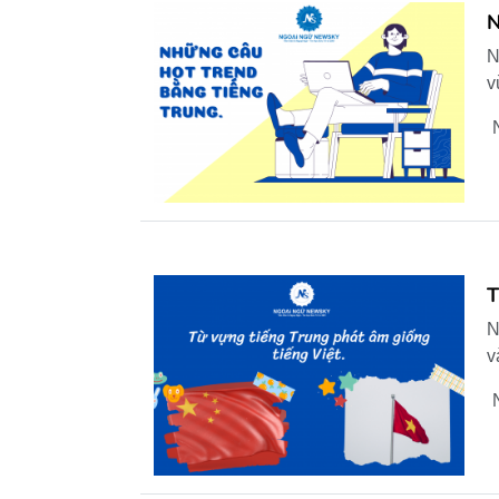
N
N
v
T
N
v